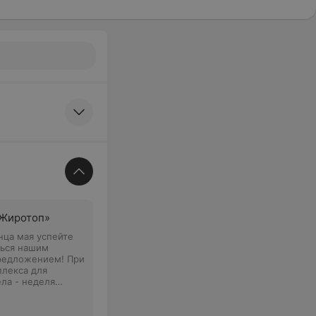
«Жиротоп»
нца мая успейте
ться нашим
редложением! При
плекса для
ла - неделя
о посещения
 Lyfestyle