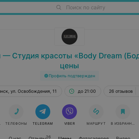
Поиск по сайту
 — Студия красоты «Body Dream (Бод
цены
Профиль подтвержден
нск, ул. Освобождения, 11
до 21:00
26 отзывов
СЯ
ТЕЛЕФОНЫ
TELEGRAM
VIBER
МАРШРУТ
В ИЗБРАННОЕ
26
О нас
Отзывы
Цены
Фотогалерея
Видео