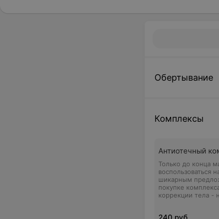
Обертывание
Комплексы
Антиотечный ко
Только до конца м
воспользоваться 
шикарным предло
покупке комплекс
коррекции тела - 
безлимитного пос
фитнес-клуба Lyfes
240 руб.
бесплатно!