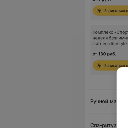
Записаться 
Комплекс «Спор
неделя безлими
фитнеса lifestyl
от 130 руб.
Записаться 
Ручной массаж
Спа-ритуалы