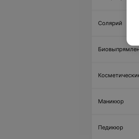
Солярий
Биовыпрямлени
Косметические
Маникюр
Педикюр