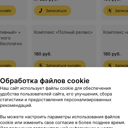
фитнес-клуба Lyfestyle
бесплатно!
онлайн
Записаться
Записа
тивный» +
Комплекс «Полный релакс»
Комплекс «
тного
e бесплатно
180 руб.
180 руб.
онлайн
Записаться онлайн
Записа
Обработка файлов cookie
Наш сайт использует файлы cookie для обеспечения
удобства пользователей сайта, его улучшения, сбора
статистики и предоставления персонализированных
 (кроме лечебного)
рекомендаций.
Вы можете настроить параметры использования файлов
cookie или изменить свое согласие в более позднее время.