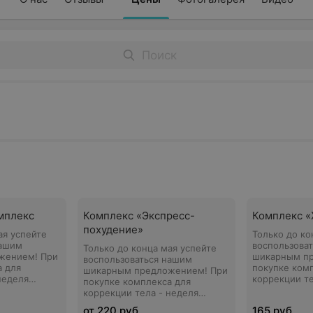
мплекс
Комплекс «Экспресс-
Комплекс 
похудение»
ая успейте
Только до ко
нашим
воспользова
Только до конца мая успейте
жением! При
шикарным п
воспользоваться нашим
а для
покупке ком
шикарным предложением! При
неделя
коррекции те
покупке комплекса для
ещения
безлимитног
коррекции тела - неделя
tyle
фитнес-клуба
безлимитного посещения
от 220 руб.
165 руб.
бесплатно!