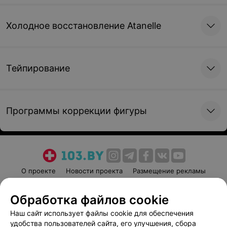
Холодное восстановление Atanelle
Тейпирование
Программы коррекции фигуры
О проекте
Новости проекта
Размещение рекламы
Медицинский маркетинг
Публичный договор
Обработка файлов cookie
Пользовательское соглашение
Способы оплаты
Наш сайт использует файлы cookie для обеспечения
Вакансии
Партнеры
удобства пользователей сайта, его улучшения, сбора