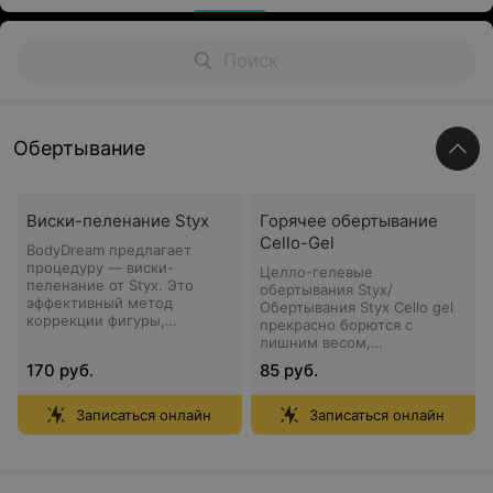
Обертывание
Виски-пеленание Styx
Горячее обертывание
Cello-Gel
BodyDream предлагает
процедуру — виски-
Целло-гелевые
пеленание от Styx. Это
обертывания Styx/
эффективный метод
Обертывания Styx Cello gel
коррекции фигуры,
прекрасно борются с
разработанный австрийской
лишним весом,
лабораторией Styx с
проявлением целлюлита
170 руб.
85 руб.
применением натуральной
(даже в запущенной
растительной косметики
форме), дряблостью кожи.
линии Aromaderm.
Они также рекомендованы
Записаться онлайн
Записаться онлайн
Процедура сочетает в себе
при хронической усталости,
элементы обертывания,
стрессе, снижении
лимфодренажа и
иммунитета.
ароматерапии, обеспечивая