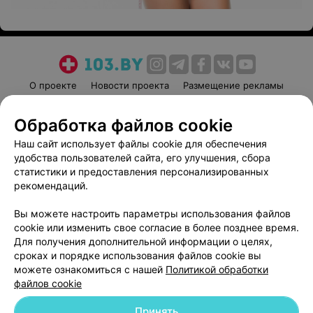
О проекте
Новости проекта
Размещение рекламы
Медицинский маркетинг
Публичный договор
Обработка файлов cookie
Пользовательское соглашение
Способы оплаты
Наш сайт использует файлы cookie для обеспечения
Вакансии
Партнеры
удобства пользователей сайта, его улучшения, сбора
Написать руководителю 103.by
статистики и предоставления персонализированных
Написать в поддержку
рекомендаций.
Персональные настройки cookie
Вы можете настроить параметры использования файлов
Обработка персональных данных
cookie или изменить свое согласие в более позднее время.
Для получения дополнительной информации о целях,
сроках и порядке использования файлов cookie вы
можете ознакомиться с нашей
Политикой обработки
файлов cookie
Принять